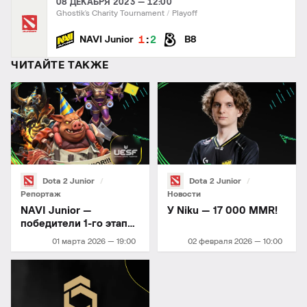
08 ДЕКАБРЯ 2023 — 12:00
Ghostik's Charity Tournament
Playoff
:
1
2
NAVI Junior
B8
ЧИТАЙТЕ ТАКЖЕ
Dota 2 Junior
Dota 2 Junior
Репортаж
Новости
NAVI Junior —
У Niku — 17 000 MMR!
победители 1-го этапа
UESF Ukrainian
01 марта 2026 — 19:00
02 февраля 2026 — 10:00
Championship 2026!