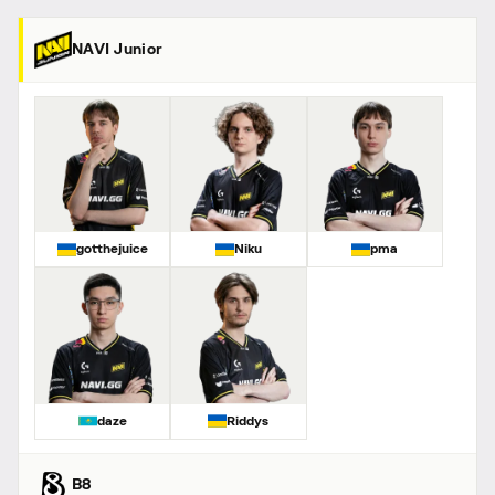
NAVI Junior
gotthejuice
Niku
pma
daze
Riddys
B8