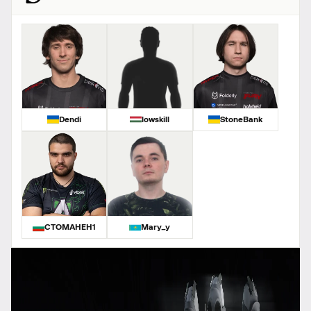
Dendi
lowskill
StoneBank
CTOMAHEH1
Mary_y