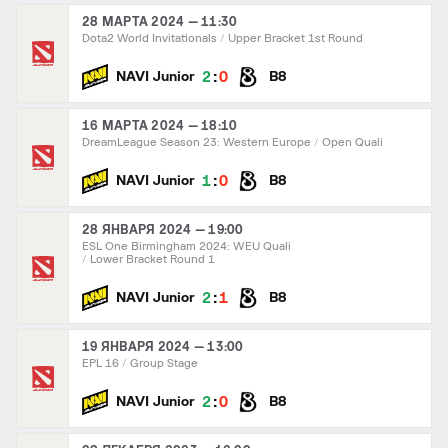
28 МАРТА 2024 — 11:30
Dota2 World Invitationals
Upper Bracket 1st Round
:
2
0
NAVI Junior
B8
16 МАРТА 2024 — 18:10
DreamLeague Season 23: Western Europe
Open Quali
:
1
0
NAVI Junior
B8
28 ЯНВАРЯ 2024 — 19:00
ESL One Birmingham 2024: WEU Quali
Lower Bracket Round 1
:
2
1
NAVI Junior
B8
19 ЯНВАРЯ 2024 — 13:00
EPL 16
Group Stage
:
2
0
NAVI Junior
B8