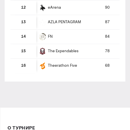
eArena
12
90
AZLA PENTAGRAM
13
87
FN
14
84
The Expendables
15
78
Theerathon Five
16
68
О ТУРНИРЕ