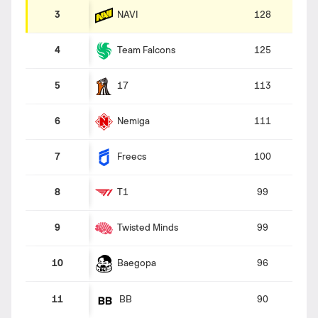
NAVI
3
128
Team Falcons
4
125
17
5
113
Nemiga
6
111
Freecs
7
100
T1
8
99
Twisted Minds
9
99
Baegopa
10
96
11
90
BB